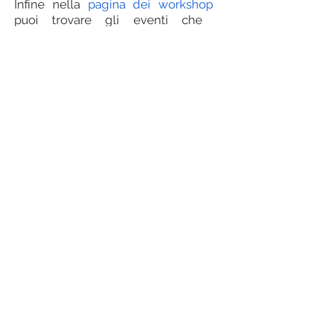
Infine nella
pagina dei workshop
puoi trovare gli eventi che
organizziamo nel corso dell'anno.
Ti aspettiamo!
Telefono:
3
34 9442915
WhatsApp:
334 9442915
Email:
info@lacasaverdeasd.it
Informativa sulla privacy
La Casa Verde Asd